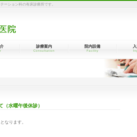
リテーション科の有床診療所です。
介
診療案内
院内設備
入
r
Consultation
Facility
In
いて（水曜午後休診）
みとなります。